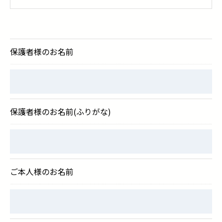
＜個人情報の提供について＞
当社ではお客様の同意を得た場合または法令に定め
られた場合を除き、
保護者様のお名前
取得した個人情報を第三者に提供することはいたし
ません。
＜個人情報の委託について＞
保護者様のお名前(ふりがな)
当社では、利用目的の達成に必要な範囲において、
個人情報を外部に委託する場合があります。
これらの委託先に対しては個人情報保護契約等の措
置をとり、適切な監督を行います。
ご本人様のお名前
＜個人情報の安全管理＞
当社では、個人情報の漏洩等がなされないよう、適