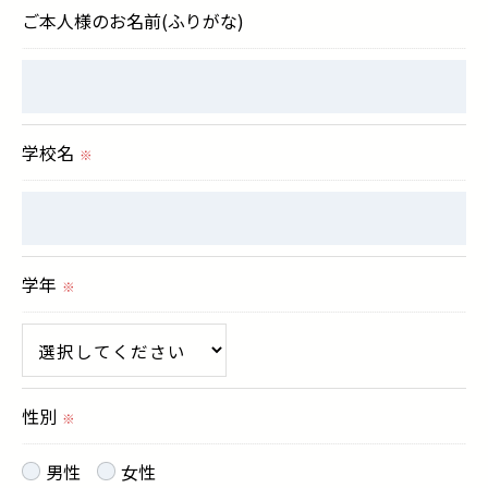
切に安全管理対策を実施します。
ご本人様のお名前(ふりがな)
＜個人情報を与えなかった場合に生じる結果＞
必要な情報を頂けない場合は、それに対応した当社
のサービスをご提供できない場合がございますので
学校名
※
予めご了承ください。
＜個人情報の開示･訂正・削除･利用停止の手続につ
いて＞
学年
※
当社では、お客様の個人情報の開示･訂正･削除・利
用停止の手続を定めさせて頂いております。
ご本人である事を確認のうえ、対応させて頂きま
す。
性別
※
個人情報の開示･訂正･削除・利用停止の具体的手続
きにつきましては、お電話でお問合せ下さい。
男性
女性