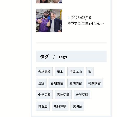
2026/03/10
M中学２年生YHくん、学年末テストで過去最高の数学91点！
タグ
Tags
合格実績
岡本
摂津本山
塾
速読
春期講習
夏期講習
冬期講習
中学受験
高校受験
大学受験
自習室
無料体験
説明会