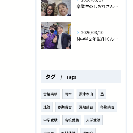
卒業生のしおりさん、医師国家試験に見事合格しました！
2026/03/10
M中学２年生YHくん、学年末テストで過去最高の数学91点！
タグ
Tags
合格実績
岡本
摂津本山
塾
速読
春期講習
夏期講習
冬期講習
中学受験
高校受験
大学受験
自習室
無料体験
説明会